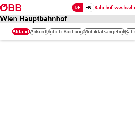
DE
EN
Bahnhof wechseln
Wien Hauptbahnhof
Abfahrt
Ankunft
Info & Buchung
Mobilitätsangebot
Bahn